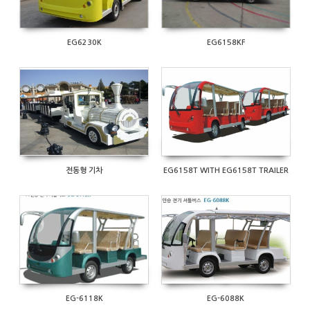
EG6230K
EG6158KF
554
466
전동형 기차
EG6158T WITH EG6158T TRAILER
477
481
EG-6118K
EG-6088K