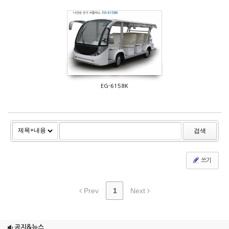
544
EG-6158K
검색
쓰기
Prev
1
Next
조이맥스125cc삼륜
공지&뉴스
엠보이 125cc삼륜