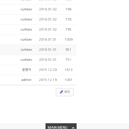
curtisev
2016.01.02
796
curtisev
2016.01.02
738
curtisev
2016.01.02
795
curtisev
2016.01.01
1009
curtisev
2016.01.01
951
curtisev
2016.01.01
751
운영자
2015.12.29
1813
admin
2015.12.19
1001
쓰기
MAIN MENU