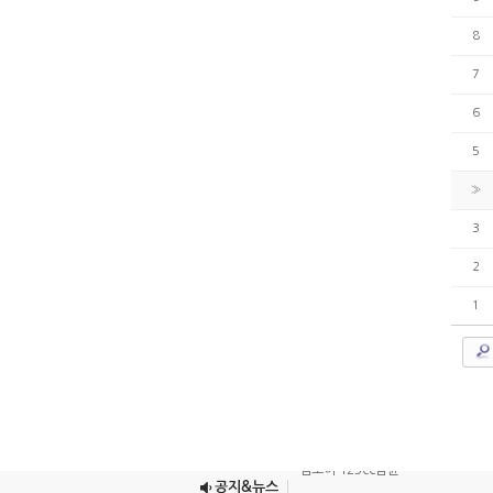
8
7
6
5
»
3
2
1
조이맥스125cc삼륜
엠보이 125cc삼륜
공지&뉴스
아킬라300트레일러삼륜