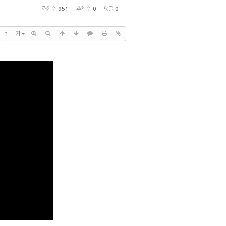
조회 수
951
추천 수
0
댓글
0
?
가