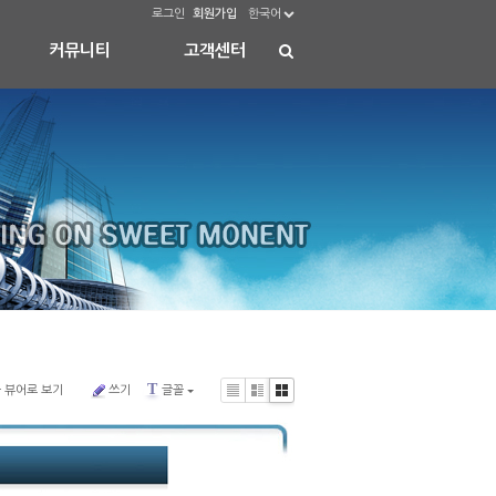
로그인
회원가입
한국어
커뮤니티
고객센터
T
 뷰어로 보기
쓰기
글꼴
Li
Zi
G
s
n
al
t
e
le
ry