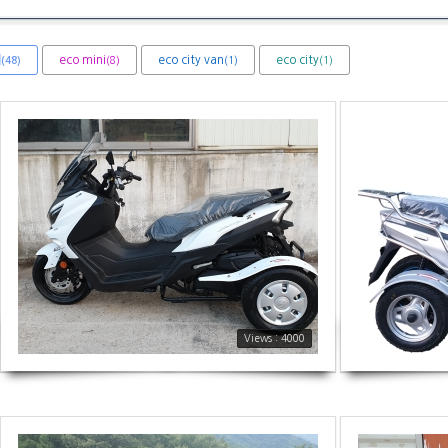
체
eco mini
eco city van
eco city
(8)
(1)
(1)
(48)
4000
3605
Views : 4000