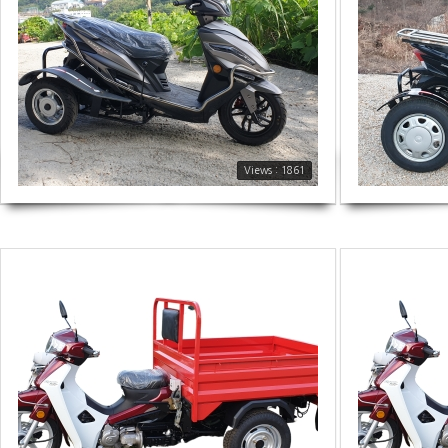
1861
2045
Views : 1861
2424
1822