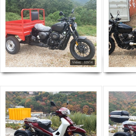
10914
2631
Views : 10914
2635
1950