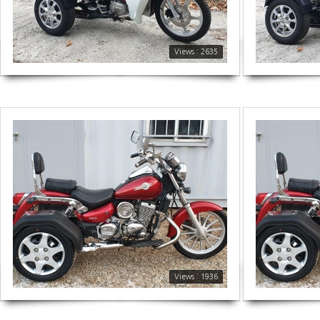
Views : 2635
1936
1861
Views : 1936