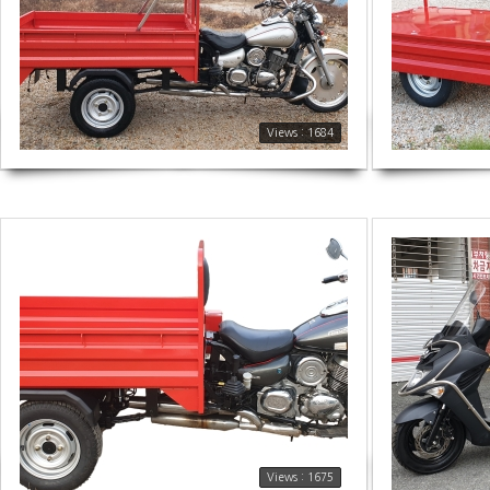
Views : 1684
1675
1820
Views : 1675