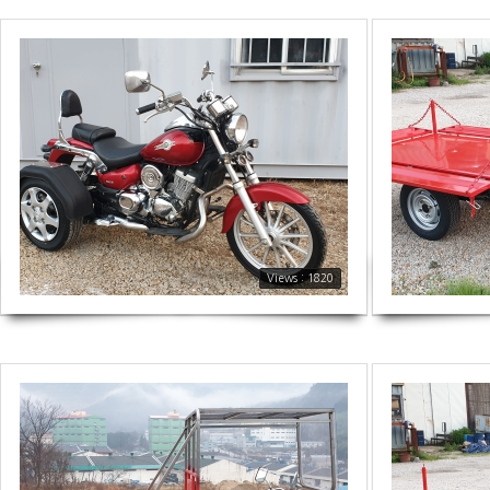
1820
1747
Views : 1820
1684
1515