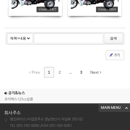
Views : 2407
Views : 1804
검색
쓰기
Prev
1
2
...
3
Next
공지&뉴스
조이맥스125cc삼륜
MAIN MENU
엠보이 125cc삼륜
회사주소
아킬라300트레일러삼륜
명진모터스/사업장주소:경남양산시 어실로 383-82
아킬라300 삼륜
TEL:055-383-8080 /FAX:055-383-8081