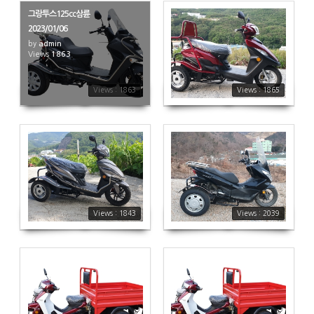
그랑투스125cc삼륜
2023/01/06
by
admin
Views
1863
1865
Views : 1863
Views : 1865
1843
2039
Views : 1843
Views : 2039
2407
1804