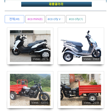
전체
eco mini
eco city van
eco city
(8)
(1)
(1)
(48)
3976
3583
Views : 3976
Views : 3583
10895
2619
Views : 10895
Views : 2619