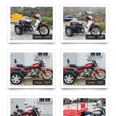
2626
1940
Views : 2626
Views : 1940
1924
1852
Views : 1924
Views : 1852
1812
1733