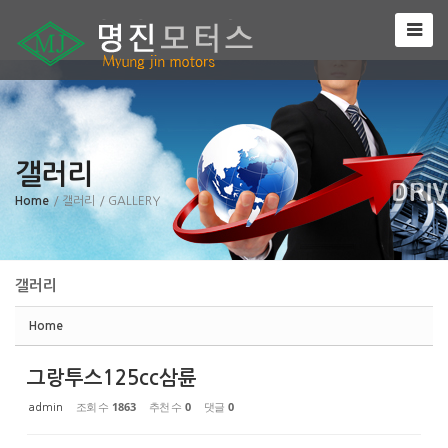
Sketchbook5, 스케치북5
갤러리
Sketchbook5, 스케치북5
Home
/ 갤러리
/ GALLERY
갤러리
Home
그랑투스125cc삼륜
조회 수
1863
추천 수
0
댓글
0
admin