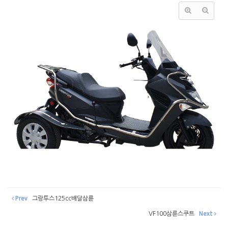
Prev
그랑투스125cc배달삼륜
VF100삼륜스쿠트
Next