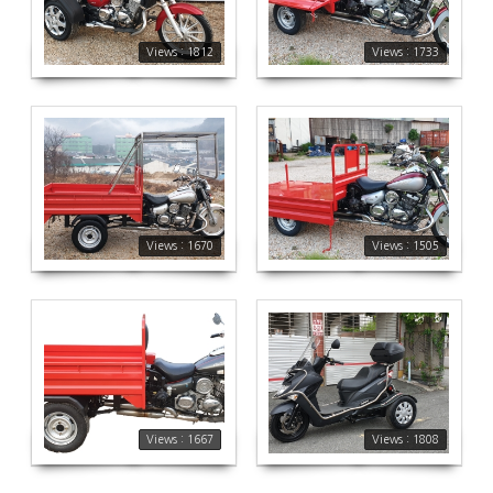
Views : 1812
Views : 1733
1670
1505
Views : 1670
Views : 1505
1667
1808
Views : 1667
Views : 1808