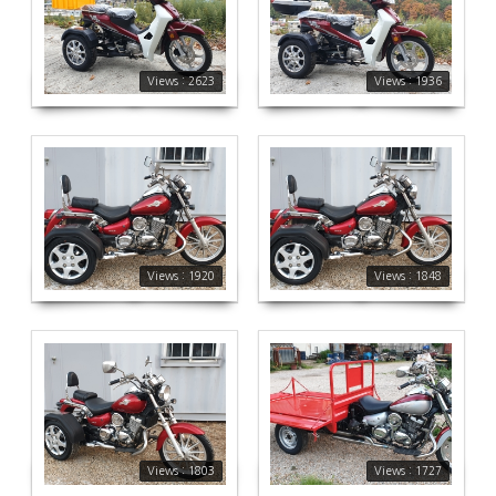
2623
1936
Views : 2623
Views : 1936
1920
1848
Views : 1920
Views : 1848
1803
1727
Views : 1803
Views : 1727