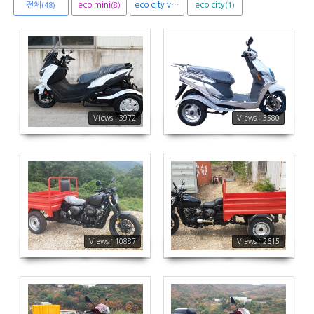
전체
eco mini
eco city van
eco city
(8)
(1)
(1)
(48)
3972
3580
Views : 3972
Views : 3580
10887
2615
Views : 10887
Views : 2615