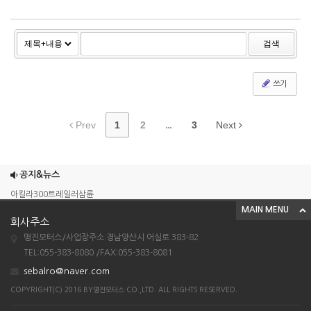
검색
쓰기
Prev
1
2
...
3
Next
조이맥스125cc삼륜
엠보이 125cc삼륜
공지&뉴스
아킬라300트레일러삼륜
MAIN MENU
아킬라300 삼륜
회사주소
시티밴승용배달용
명진모터스/사업장주소:경남양산시 어실로 383-82
조이맥스125cc삼륜
TEL:055-383-8080 /FAX:055-383-8081
sebalro@naver.com
엠보이 125cc삼륜
COPYRIGHT(C) 2016 BY명진모터스 CO.,LTD. ALL RIGHTS RESERVED.
아킬라300트레일러삼륜