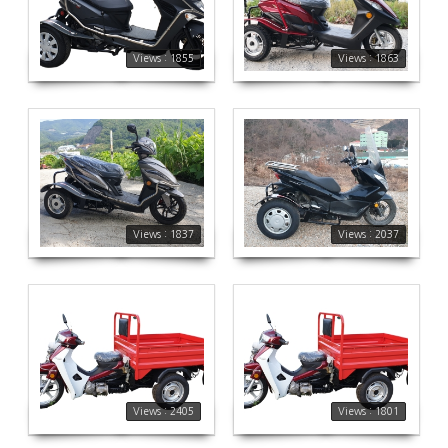
1855
1863
Views : 1855
Views : 1863
1837
2037
Views : 1837
Views : 2037
2405
1801
Views : 2405
Views : 1801