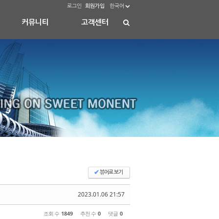
로그인
회원가입
한국어
커뮤니티
고객센터
✔
뷰어로 보기
2023.01.06 21:57
조회 수
1849
추천 수
0
댓글
0