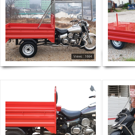
1664
1504
Views : 1664
1666
1806