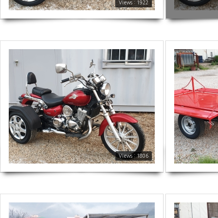
Views : 1922
1806
1729
Views : 1806