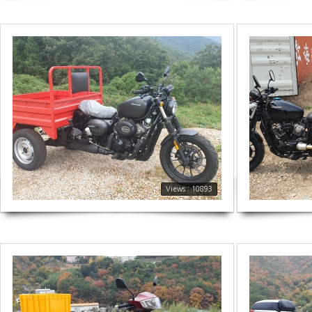
10893
2616
Views : 10893
2625
1937