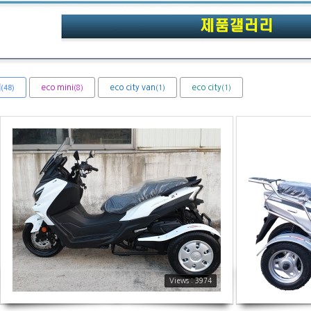
체
eco mini
eco city van
eco city
(8)
(1)
(1)
(48)
3974
3582
Views : 3974