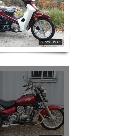
Views : 1937
륜