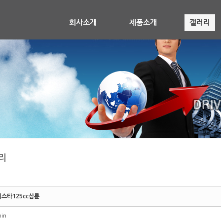
회사소개
제품소개
갤러리
리
스타125cc삼륜
in