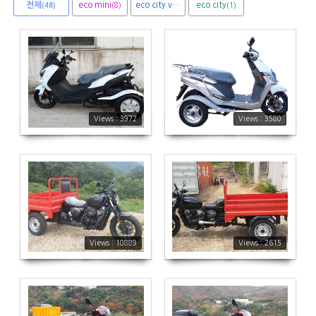
전체
eco mini
eco city van
eco city
(8)
(1)
(1)
(48)
3972
3580
Views : 3972
Views : 3580
10889
2615
Views : 10889
Views : 2615