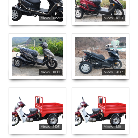
1855
1863
Views : 1855
Views : 1863
1838
2037
Views : 1838
Views : 2037
2405
1801
Views : 2405
Views : 1801