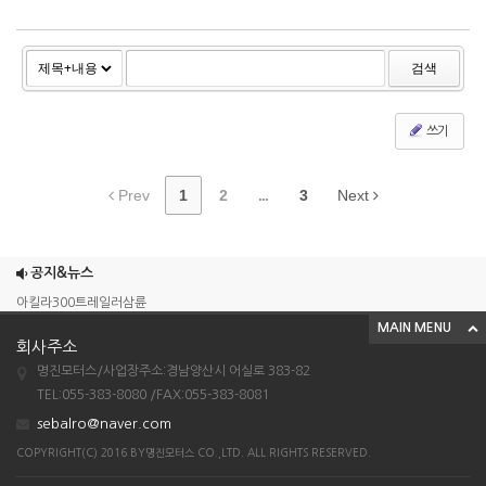
검색
쓰기
Prev
1
2
...
3
Next
조이맥스125cc삼륜
엠보이 125cc삼륜
공지&뉴스
아킬라300트레일러삼륜
MAIN MENU
아킬라300 삼륜
회사주소
시티밴승용배달용
명진모터스/사업장주소:경남양산시 어실로 383-82
조이맥스125cc삼륜
TEL:055-383-8080 /FAX:055-383-8081
sebalro@naver.com
엠보이 125cc삼륜
COPYRIGHT(C) 2016 BY명진모터스 CO.,LTD. ALL RIGHTS RESERVED.
아킬라300트레일러삼륜