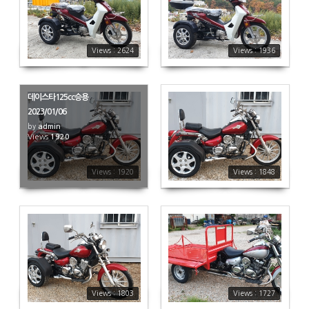
2624
1936
Views : 2624
Views : 1936
데이스타125cc승용
2023/01/06
by
admin
Views
1920
1848
Views : 1920
Views : 1848
1803
1727
Views : 1803
Views : 1727