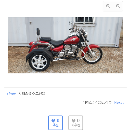
Prev
시티승용 어르신용
데이스타125cc삼륜
Next
0
0
추천
비추천