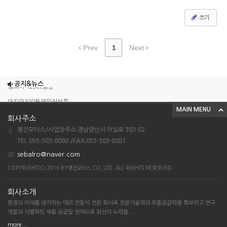
쓰기
Prev
1
Next
조이맥스125cc삼륜
공지&뉴스
엠보이 125cc삼륜
아킬라300트레일러삼륜
MAIN MENU
아킬라300 삼륜
회사주소
시티밴승용배달용
명진모터스/사업장주소:경남양산시 어실로 383-82
TEL:055-383-8080 /FAX:055-383-8081
조이맥스125cc삼륜
sebalro@naver.com
엠보이 125cc삼륜
COPYRIGHT(C) 2016 BY명진모터스 CO.,LTD. ALL RIGHTS RESERVED.
아킬라300트레일러삼륜
아킬라300 삼륜
회사소개
환경과 미래를 생각하는 에코 전동차 전문 회사로 전문기술력과 부품공급력을 확보하고 연구
시티밴승용배달용
개발과 차별화된 제품 공급및 전략으로 최선의 노력을.....
more...