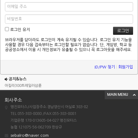
로그인 유지
브라우저를 닫더라도 로그인이 계속 유지될 수 있습니다. 로그인 유지 기능을
사용할 경우 다음 접속부터는 로그인할 필요가 없습니다. 단, 게임방, 학교 등
공공장소에서 이용 시 개인정보가 유출될 수 있으니 꼭 로그아웃을 해주세요.
ID/PW 찾기
|
회원가입
조이맥스125cc삼륜
엠보이 125cc삼륜
공지&뉴스
아킬라300트레일러삼륜
MAIN MENU
아킬라300 삼륜
회사주소
시티밴승용배달용
명진모터스/사업장주소:경남양산시 어실로 383-82
조이맥스125cc삼륜
TEL:055-383-8080 /FAX:055-383-8081
기업은행 178-013605-04-027 명진모터스
엠보이 125cc삼륜
농협 121075-56-062709 한상규
아킬라300트레일러삼륜
sebalro@naver.com