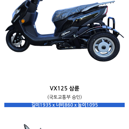
VX125 삼륜
(국토교통부 승인)
길이1935 x 너비860 x 높이1095