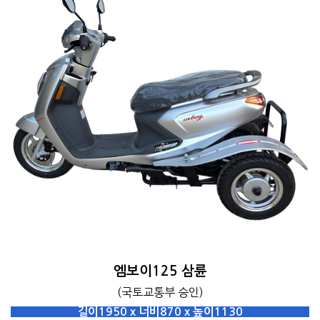
엠보이125 삼륜
(국토교통부 승인)
길이1950 x 너비870 x 높이1130