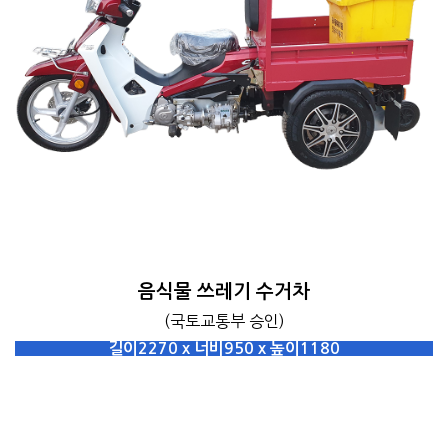
음식물 쓰레기 수거차
(국토교통부 승인)
길이2270 x 너비950 x 높이1180