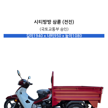
시티방방 삼륜 (전진)
(국토교통부 승인)
길이1940 x 너비950 x 높이1080