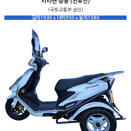
시티밴 승용 (전후진)
(국토교통부 승인)
길이1930 x 너비950 x 높이1080