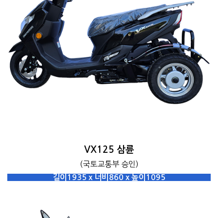
VX125 삼륜
(국토교통부 승인)
길이1935 x 너비860 x 높이1095