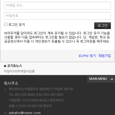
로그인 유지
브라우저를 닫더라도 로그인이 계속 유지될 수 있습니다. 로그인 유지 기능을
사용할 경우 다음 접속부터는 로그인할 필요가 없습니다. 단, 게임방, 학교 등
공공장소에서 이용 시 개인정보가 유출될 수 있으니 꼭 로그아웃을 해주세요.
ID/PW 찾기
|
회원가입
조이맥스125cc삼륜
엠보이 125cc삼륜
공지&뉴스
아킬라300트레일러삼륜
MAIN MENU
아킬라300 삼륜
회사주소
시티밴승용배달용
명진모터스/사업장주소:경남양산시 어실로 383-82
조이맥스125cc삼륜
TEL:055-383-8080 /FAX:055-383-8081
기업은행 178-013605-04-027 명진모터스
엠보이 125cc삼륜
농협 121075-56-062709 한상규
아킬라300트레일러삼륜
sebalro@naver.com