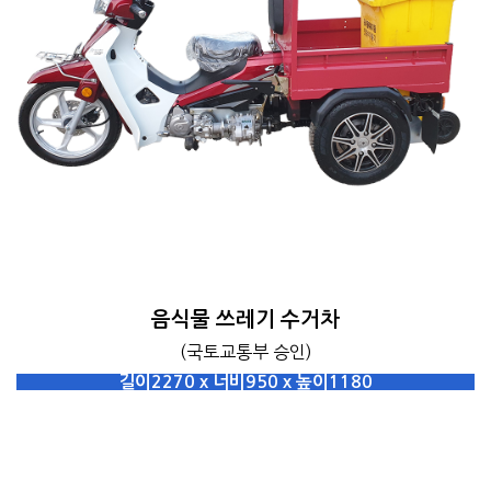
음식물 쓰레기 수거차
(국토교통부 승인)
길이2270 x 너비950 x 높이1180