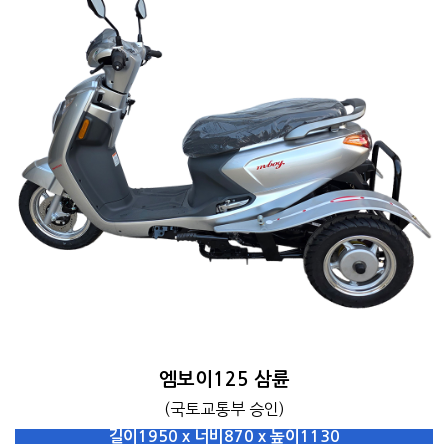
엠보이125 삼륜
(국토교통부 승인)
길이1950 x 너비870 x 높이1130