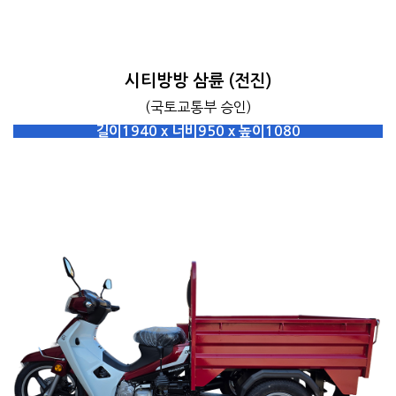
시티방방 삼륜 (전진)
(국토교통부 승인)
길이1940 x 너비950 x 높이1080