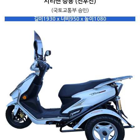
시티밴 승용 (전후진)
(국토교통부 승인)
길이1930 x 너비950 x 높이1080