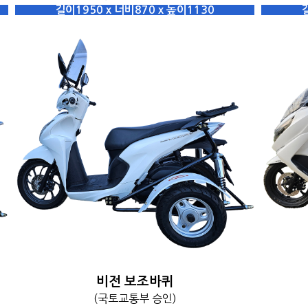
길이1950 x 너비870 x 높이1130
비전 보조바퀴
(국토교통부 승인)