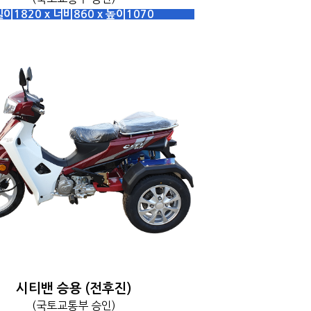
길이1820 x 너비860 x 높이1070
시티밴 승용 (전후진)
(국토교통부 승인)