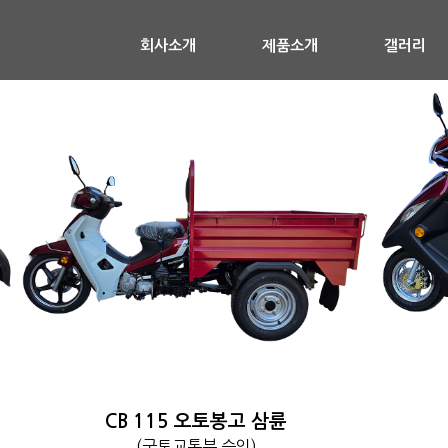
회사소개
제품소개
갤러리
CB 115 오토봉고 삼륜
(국토교통부 승인)