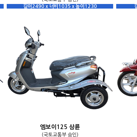
길이2490 x 너비1035 x 높이1230
엠보이125 삼륜
(국토교통부 승인)