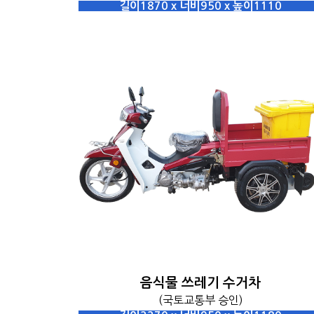
길이1870 x 너비950 x 높이1110
음식물 쓰레기 수거차
(국토교통부 승인)