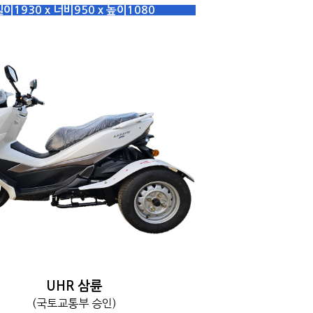
길이1930 x 너비950 x 높이1080
UHR 삼륜
(국토교통부 승인)