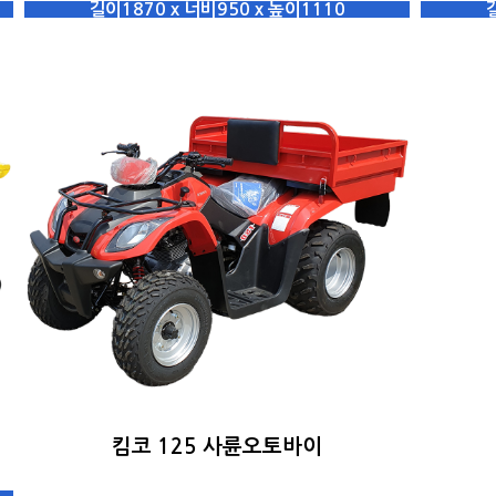
길이1870 x 너비950 x 높이1110
킴코 125 사륜오토바이