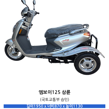
엠보이125 삼륜
(국토교통부 승인)
길이1950 x 너비870 x 높이1130