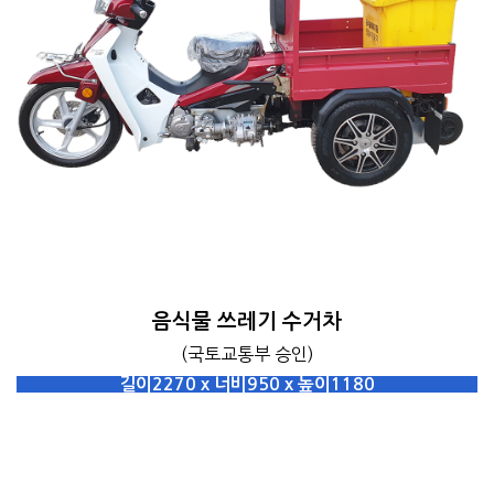
음식물 쓰레기 수거차
(국토교통부 승인)
길이2270 x 너비950 x 높이1180