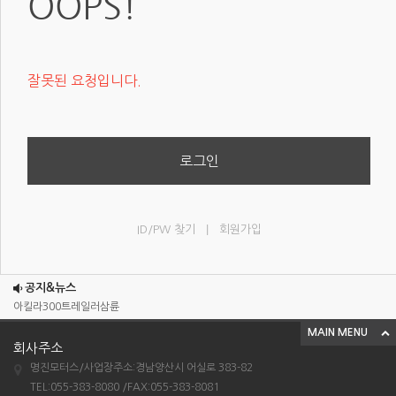
OOPS!
잘못된 요청입니다.
로그인
|
ID/PW 찾기
회원가입
조이맥스125cc삼륜
엠보이 125cc삼륜
공지&뉴스
아킬라300트레일러삼륜
MAIN MENU
아킬라300 삼륜
회사주소
시티밴승용배달용
명진모터스/사업장주소:경남양산시 어실로 383-82
조이맥스125cc삼륜
TEL:055-383-8080 /FAX:055-383-8081