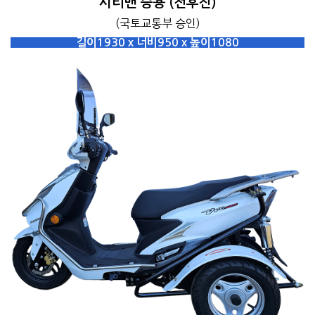
시티밴 승용 (전후진)
(국토교통부 승인)
길이1930 x 너비950 x 높이1080