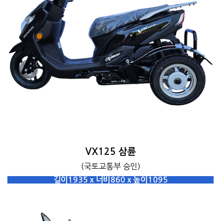
VX125 삼륜
(국토교통부 승인)
길이1935 x 너비860 x 높이1095