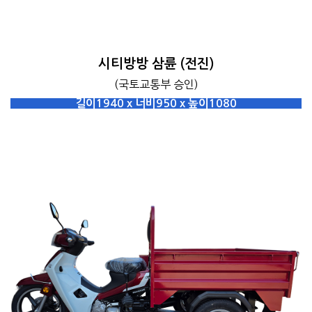
시티방방 삼륜 (전진)
(국토교통부 승인)
길이1940 x 너비950 x 높이1080