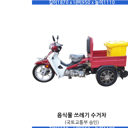
길이1870 x 너비950 x 높이1110
음식물 쓰레기 수거차
(국토교통부 승인)