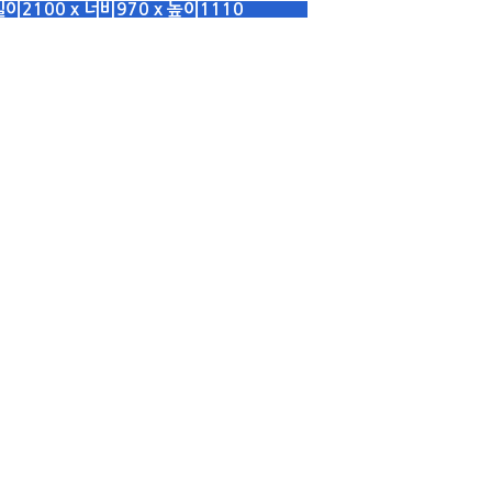
길이2100 x 너비970 x 높이1110