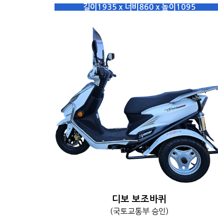
길이1935 x 너비860 x 높이1095
디보 보조바퀴
(국토교통부 승인)