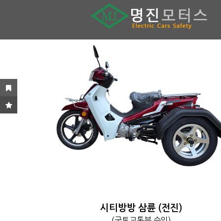
시티방방 삼륜 (전진)
(국토교통부 승인)