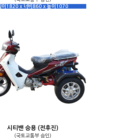
길이1820 x 너비860 x 높이1070
시티밴 승용 (전후진)
(국토교통부 승인)