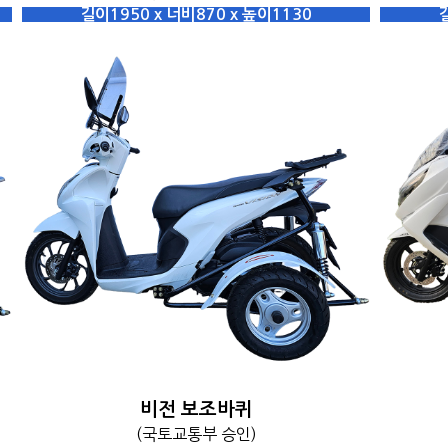
길이1950 x 너비870 x 높이1130
비전 보조바퀴
(국토교통부 승인)