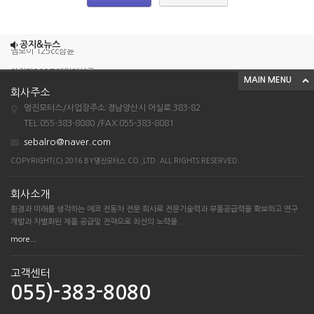
조이맥스125cc삼륜
공지&뉴스
엠보이 125cc삼륜
아킬라300트레일러삼륜
MAIN MENU
회사주소
아킬라300 삼륜
명진모터스/사업장주소:경남양산시 어실로 383-82
시티밴승용배달용
TEL:055-383-8080 /FAX:055-383-8081
조이맥스125cc삼륜
sebalro@naver.com
엠보이 125cc삼륜
COPYRIGHT(C) 2016 BY명진모터스 CO.,LTD. ALL RIGHTS RESERVED.
아킬라300트레일러삼륜
회사소개
아킬라300 삼륜
환경과 미래를 생각하는 에코 전동차 전문 회사로 전문기술력과 부품공급력을 확보하고 연구
시티밴승용배달용
개발과 차별화된 제품 공급및 전략으로 최선의 노력을.....
more...
고객센터
055)-383-8080