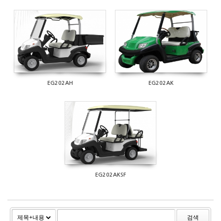
1297
1226
EG202AH
EG202AK
1411
EG202AKSF
검색