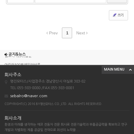
쓰기
Prev
1
Next
조이맥스125cc삼륜
엠보이 125cc삼륜
공지&뉴스
아킬라300트레일러삼륜
MAIN MENU
아킬라300 삼륜
회사주소
시티밴승용배달용
명진모터스/사업장주소:경남양산시 어실로 383-82
TEL:055-383-8080 /FAX:055-383-8081
조이맥스125cc삼륜
sebalro@naver.com
엠보이 125cc삼륜
COPYRIGHT(C) 2016 BY명진모터스 CO.,LTD. ALL RIGHTS RESERVED.
아킬라300트레일러삼륜
아킬라300 삼륜
회사소개
환경과 미래를 생각하는 에코 전동차 전문 회사로 전문기술력과 부품공급력을 확보하고 연구
시티밴승용배달용
개발과 차별화된 제품 공급및 전략으로 최선의 노력을.....