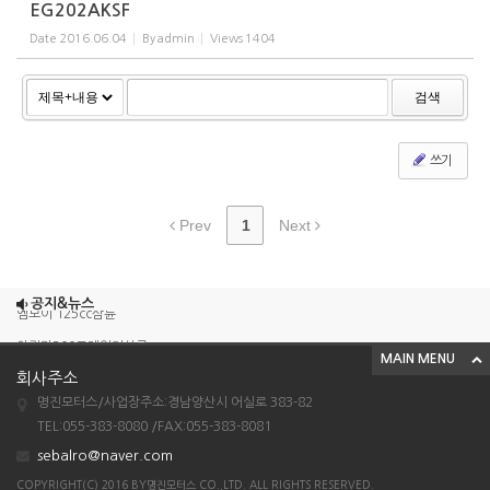
EG202AKSF
Date
2016.06.04
By
admin
Views
1404
검색
쓰기
Prev
1
Next
조이맥스125cc삼륜
공지&뉴스
엠보이 125cc삼륜
아킬라300트레일러삼륜
MAIN MENU
아킬라300 삼륜
회사주소
명진모터스/사업장주소:경남양산시 어실로 383-82
시티밴승용배달용
TEL:055-383-8080 /FAX:055-383-8081
조이맥스125cc삼륜
sebalro@naver.com
엠보이 125cc삼륜
COPYRIGHT(C) 2016 BY명진모터스 CO.,LTD. ALL RIGHTS RESERVED.