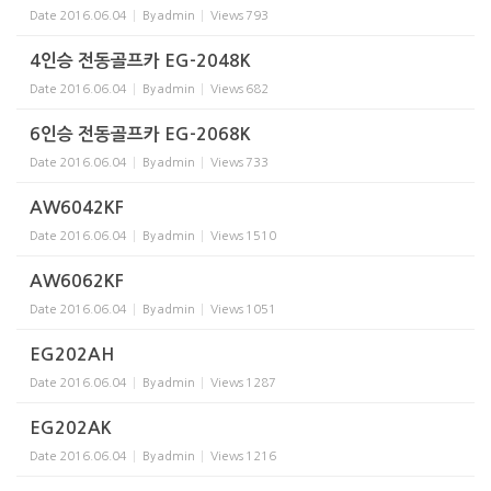
Date
2016.06.04
By
admin
Views
793
4인승 전동골프카 EG-2048K
Date
2016.06.04
By
admin
Views
682
6인승 전동골프카 EG-2068K
Date
2016.06.04
By
admin
Views
733
AW6042KF
Date
2016.06.04
By
admin
Views
1510
AW6062KF
Date
2016.06.04
By
admin
Views
1051
EG202AH
Date
2016.06.04
By
admin
Views
1287
EG202AK
Date
2016.06.04
By
admin
Views
1216