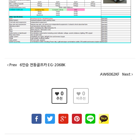
Prev
6인승 전동골프카 EG-2068K
AW6062KF
Next
0
0
추천
비추천