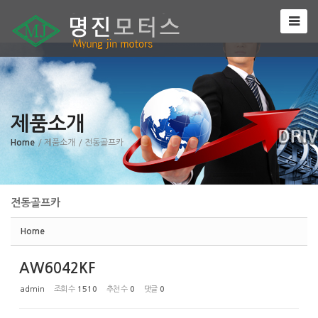
Sketchbook5, 스케치북5
제품소개
Sketchbook5, 스케치북5
Home
/ 제품소개
/ 전동골프카
전동골프카
Home
AW6042KF
admin
조회 수
1510
추천 수
0
댓글
0