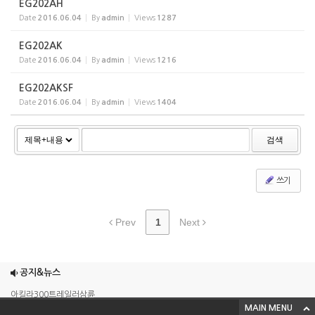
EG202AH
Date
2016.06.04
By
admin
Views
1287
EG202AK
Date
2016.06.04
By
admin
Views
1216
EG202AKSF
Date
2016.06.04
By
admin
Views
1404
검색
쓰기
Prev
1
Next
조이맥스125cc삼륜
엠보이 125cc삼륜
공지&뉴스
아킬라300트레일러삼륜
MAIN MENU
아킬라300 삼륜