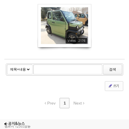
에코 시티
2176
Views : 2176
검색
쓰기
Prev
1
Next
조이맥스125cc삼륜
공지&뉴스
엠보이 125cc삼륜