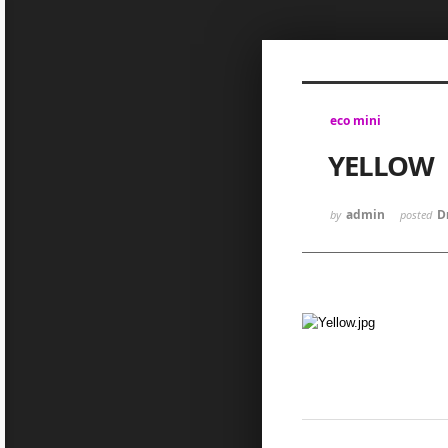
Sketchbook5, 스케치북5
eco mini
YELLOW
Sketchbook5, 스케치북5
admin
D
by
posted