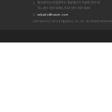
명진모터스/사업장주소:경남양산시 어실로 383-82
조이맥스125cc삼륜
TEL:055-383-8080 /FAX:055-383-8081
엠보이 125cc삼륜
sebalro@naver.com
아킬라300트레일러삼륜
COPYRIGHT(C) 2016 BY명진모터스 CO.,LTD. ALL RIGHTS RESERVE
아킬라300 삼륜
시티밴승용배달용