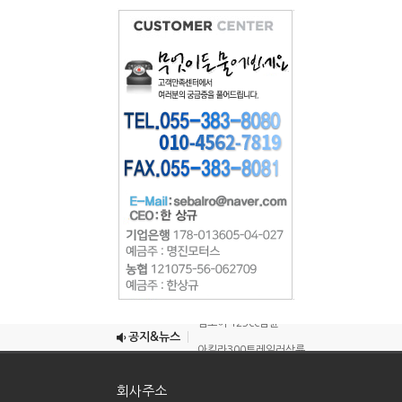
조이맥스125cc삼륜
엠보이 125cc삼륜
공지&뉴스
아킬라300트레일러삼륜
아킬라300 삼륜
회사주소
시티밴승용배달용