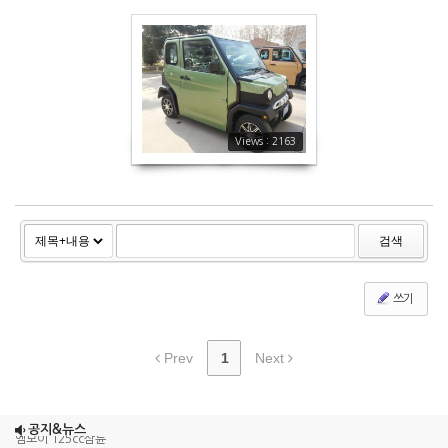
에코 시티
2163
Views : 2163
검색
쓰기
Prev
1
Next
조이맥스125cc삼륜
공지&뉴스
엠보이 125cc삼륜