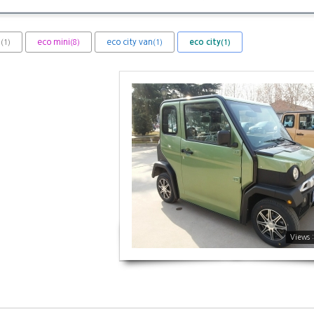
체
eco mini
eco city van
eco city
(1)
(8)
(1)
(1)
에코 시티
2162
Views 