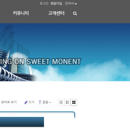
로그인
회원가입
한국어
커뮤니티
고객센터
T
 뷰어로 보기
쓰기
글꼴
Li
Zi
G
s
n
al
t
e
le
ry