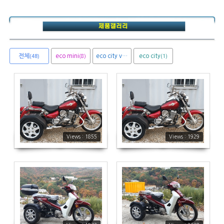
전체
eco mini
eco city van
eco city
(8)
(1)
(1)
(48)
1855
1929
Views : 1855
Views : 1929
1942
2628