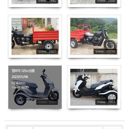
Views : 1942
Views : 2628
2621
10899
Views : 2621
Views : 10899
엠보이 125cc삼륜
2023/01/06
by
admin
Views
3591
3984
Views : 3591
Views : 3984