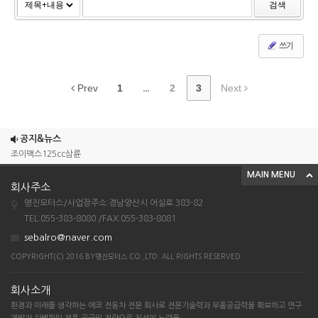
검색
쓰기
Prev
1
...
2
3
Next
공지&뉴스
조이맥스125cc삼륜
MAIN MENU
엠보이 125cc삼륜
회사주소
아킬라300트레일러삼륜
명진모터스/사업장주소:경남양산시 어실로 383-82
아킬라300 삼륜
TEL:055-383-8080 /FAX:055-383-8081
sebalro@naver.com
시티밴승용배달용
COPYRIGHT(C) 2016 BY명진모터스 CO.,LTD. ALL RIGHTS RESERVED.
회사소개
환경과 미래를 생각하는 에코 전동차 전문 회사로 전문기술력과 부품공급력을 확보하고 연구