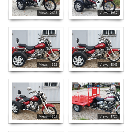
Views : 2625
Views : 1937
1922
1849
Views : 1922
Views : 1849
1805
1727
Views : 1805
Views : 1727