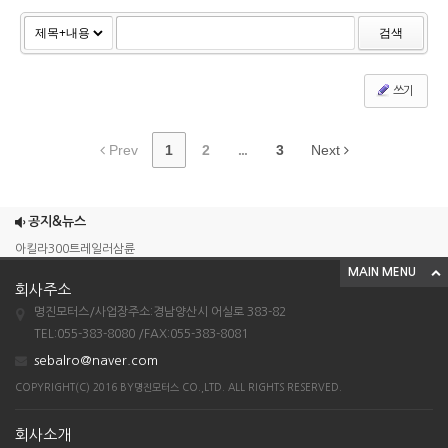
검색
쓰기
Prev
1
2
...
3
Next
조이맥스125cc삼륜
엠보이 125cc삼륜
공지&뉴스
아킬라300트레일러삼륜
MAIN MENU
아킬라300 삼륜
회사주소
시티밴승용배달용
명진모터스/사업장주소:경남양산시 어실로 383-82
조이맥스125cc삼륜
TEL:055-383-8080 /FAX:055-383-8081
sebalro@naver.com
엠보이 125cc삼륜
COPYRIGHT(C) 2016 BY명진모터스 CO.,LTD. ALL RIGHTS RESERVED.
아킬라300트레일러삼륜
아킬라300 삼륜
회사소개