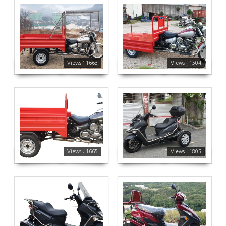
1663
1504
Views : 1663
Views : 1504
1665
1805
Views : 1665
Views : 1805
1857
1864