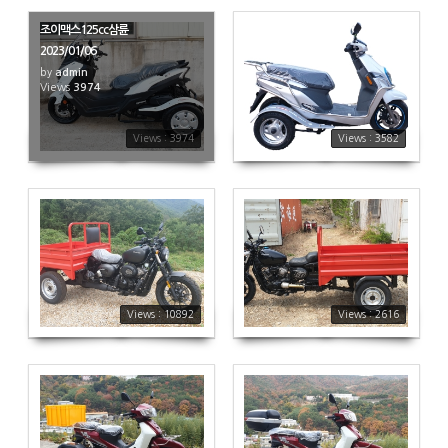
조이맥스125cc삼륜
2023/01/06
by
admin
Views
3974
3582
Views : 3974
Views : 3582
10892
2616
Views : 10892
Views : 2616
2625
1937