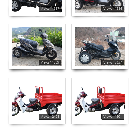
Views : 1857
Views : 1864
1839
2037
Views : 1839
Views : 2037
2406
1801
Views : 2406
Views : 1801