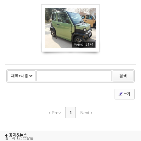
에코 시티
2174
Views : 2174
검색
쓰기
Prev
1
Next
조이맥스125cc삼륜
공지&뉴스
엠보이 125cc삼륜