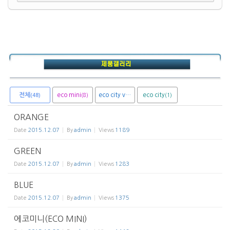
전체
eco mini
eco city van
eco city
(8)
(1)
(1)
(48)
ORANGE
Date
2015.12.07
By
admin
Views
1189
GREEN
Date
2015.12.07
By
admin
Views
1283
BLUE
Date
2015.12.07
By
admin
Views
1375
에코미니(ECO MINI)