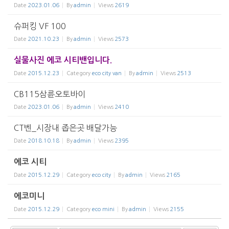
Date
2023.01.06
By
admin
Views
2619
슈퍼킹 VF 100
Date
2021.10.23
By
admin
Views
2573
실물사진 에코 시티밴입니다.
Date
2015.12.23
Category
eco city van
By
admin
Views
2513
CB115삼륜오토바이
Date
2023.01.06
By
admin
Views
2410
CT벤_시장내 좁은곳 배달가능
Date
2018.10.18
By
admin
Views
2395
에코 시티
Date
2015.12.29
Category
eco city
By
admin
Views
2165
에코미니
Date
2015.12.29
Category
eco mini
By
admin
Views
2155