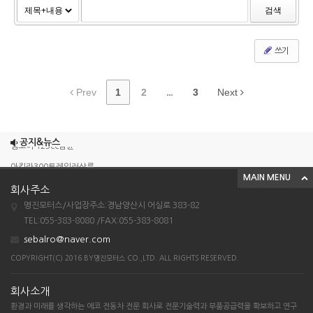
검색
쓰기
Prev
1
2
...
3
Next
조이맥스125cc삼륜
공지&뉴스
엠보이 125cc삼륜
아킬라300트레일러삼륜
MAIN MENU
아킬라300 삼륜
회사주소
시티밴승용배달용
명진모터스/사업장주소:경남양산시 어실로 383-82
TEL:055-383-8080 /FAX:055-383-8081
조이맥스125cc삼륜
sebalro@naver.com
엠보이 125cc삼륜
COPYRIGHT(C) 2016 BY명진모터스 CO.,LTD. ALL RIGHTS RESERVED.
아킬라300트레일러삼륜
아킬라300 삼륜
회사소개
환경과 미래를 생각하는 에코 전동차 전문 회사로 전문기술력과 부품공급력을 확보하고 연구
시티밴승용배달용