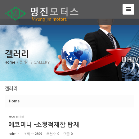
Sketchbook5, 스케치북5
갤러리
Sketchbook5, 스케치북5
Home
/ 갤러리
/ GALLERY
갤러리
Home
eco mini
에코미니 -소형적재함 탑재
조회 수
2899
추천 수
0
댓글
0
admin