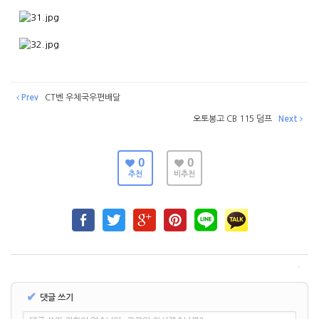
Prev
CT벤 우체국우편배달
오토봉고 CB 115 덤프
Next
0
0
추천
비추천
✔
댓글 쓰기