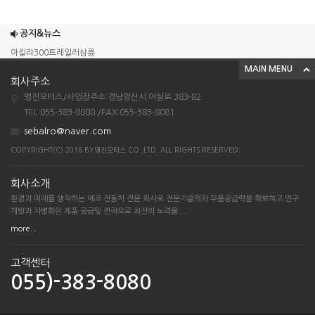
조이맥스125cc삼륜
엠보이 125cc삼륜
공지&뉴스
아킬라300트레일러삼륜
MAIN MENU
아킬라300 삼륜
회사주소
시티밴승용배달용
명진모터스/사업장주소:경남양산시 어실로 383-82
조이맥스125cc삼륜
TEL:055-383-8080 /FAX:055-383-8081
sebalro@naver.com
엠보이 125cc삼륜
COPYRIGHT(C) 2016 BY명진모터스 CO.,LTD. ALL RIGHTS RESERVED.
아킬라300트레일러삼륜
아킬라300 삼륜
회사소개
시티밴승용배달용
환경과 미래를 생각하는 에코 전동차 전문 회사로 전문기술력과 부품공급력을 확보하고 연구
개발과 차별화된 제품 공급및 전략으로 최선의 노력을.....
more...
고객센터
055)-383-8080