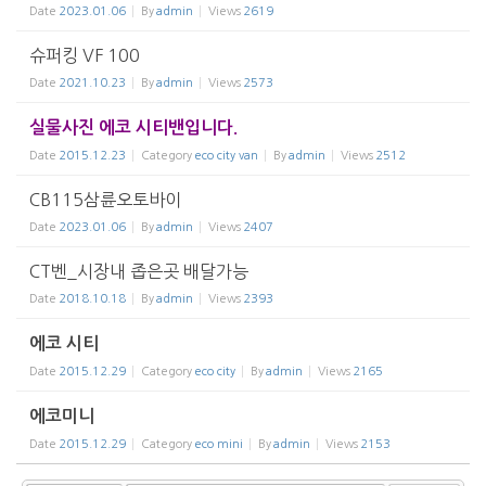
Date
2023.01.06
By
admin
Views
2619
슈퍼킹 VF 100
Date
2021.10.23
By
admin
Views
2573
실물사진 에코 시티밴입니다.
Date
2015.12.23
Category
eco city van
By
admin
Views
2512
CB115삼륜오토바이
Date
2023.01.06
By
admin
Views
2407
CT벤_시장내 좁은곳 배달가능
Date
2018.10.18
By
admin
Views
2393
에코 시티
Date
2015.12.29
Category
eco city
By
admin
Views
2165
에코미니
Date
2015.12.29
Category
eco mini
By
admin
Views
2153