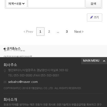
검색
쓰기
Prev
1
2
...
3
Next
조이맥스125cc삼륜
엠보이 125cc삼륜
공지&뉴스
아킬라300트레일러삼륜
MAIN MENU
아킬라300 삼륜
회사주소
시티밴승용배달용
명진모터스/사업장주소:경남양산시 어실로 383-82
TEL:055-383-8080 /FAX:055-383-8081
조이맥스125cc삼륜
sebalro@naver.com
엠보이 125cc삼륜
COPYRIGHT(C) 2016 BY명진모터스 CO.,LTD. ALL RIGHTS RESERVED.
아킬라300트레일러삼륜
아킬라300 삼륜
회사소개
환경과 미래를 생각하는 에코 전동차 전문 회사로 전문기술력과 부품공급력을 확보하고 연구
시티밴승용배달용