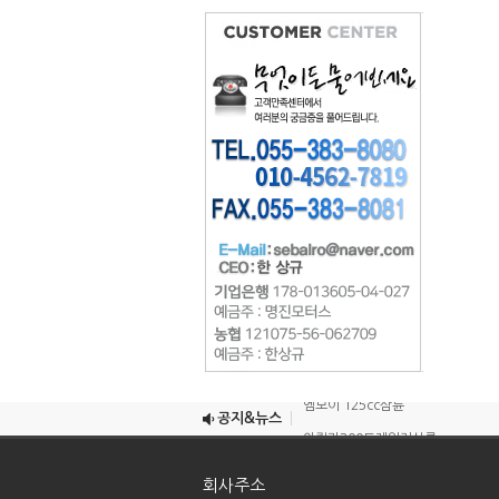
조이맥스125cc삼륜
엠보이 125cc삼륜
공지&뉴스
아킬라300트레일러삼륜
아킬라300 삼륜
회사주소
시티밴승용배달용