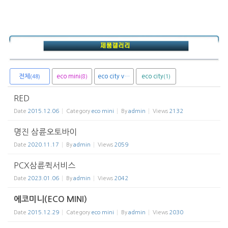
전체
eco mini
eco city van
eco city
(8)
(1)
(1)
(48)
RED
Date
2015.12.06
Category
eco mini
By
admin
Views
2132
명진 삼륜오토바이
Date
2020.11.17
By
admin
Views
2059
PCX삼륜퀵서비스
Date
2023.01.06
By
admin
Views
2042
에코미니(ECO MINI)
Date
2015.12.29
Category
eco mini
By
admin
Views
2030