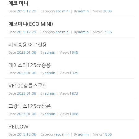
에코 미니
Date
2015.12.29
Category
eco mini
By
admin
Views
2008
에코미니(ECO MINI)
Date
2015.12.29
Category
eco mini
By
admin
Views
1956
시티승용 어르신용
Date
2023.01.06
By
admin
Views
1945
데이스타125cc승용
Date
2023.01.06
By
admin
Views
1929
VF100삼륜스쿠트
Date
2023.01.06
By
admin
Views
1873
그랑투스125cc삼륜
Date
2023.01.06
By
admin
Views
1868
YELLOW
Date
2015.12.06
Category
eco mini
By
admin
Views
1866