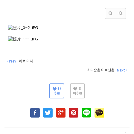
Prev
에코 미니
시티승용 어르신용
Next
0
0
추천
비추천