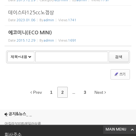
Date
2015.12.29
Category
eco mini
By
admin
Views
1797
데이스타125cc노점상
Date
2023.01.06
By
admin
Views
1741
에코미니(ECO MINI)
Date
2015.12.29
By
admin
Views
1691
검색
쓰기
Prev
1
2
...
3
Next
조이맥스125cc삼륜
엠보이 125cc삼륜
공지&뉴스
아킬라300트레일러삼륜
MAIN MENU
아킬라300 삼륜
회사주소