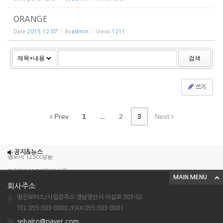
ORANGE
Date
2015.12.07
By
admin
Views
1211
검색
쓰기
Prev
1
...
2
3
Next
조이맥스125cc삼륜
공지&뉴스
엠보이 125cc삼륜
아킬라300트레일러삼륜
MAIN MENU
아킬라300 삼륜
회사주소
명진모터스/사업장주소:경남양산시 어실로 383-82
시티밴승용배달용
TEL:055-383-8080 /FAX:055-383-8081
조이맥스125cc삼륜
sebalro@naver.com