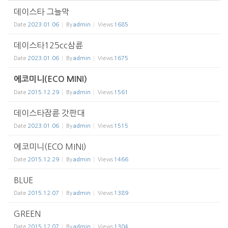
데이스타 그늘막
Date
2023.01.06
By
admin
Views
1685
데이스타125cc삼륜
Date
2023.01.06
By
admin
Views
1675
에코미니(ECO MINI)
Date
2015.12.29
By
admin
Views
1561
데이스타잠륜 갓판대
Date
2023.01.06
By
admin
Views
1515
에코미니(ECO MINI)
Date
2015.12.29
By
admin
Views
1466
BLUE
Date
2015.12.07
By
admin
Views
1389
GREEN
Date
2015.12.07
By
admin
Views
1304