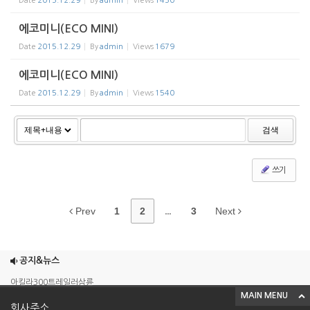
Date
2015.12.29
By
admin
Views
1450
에코미니(ECO MINI)
Date
2015.12.29
By
admin
Views
1679
에코미니(ECO MINI)
Date
2015.12.29
By
admin
Views
1540
검색
쓰기
Prev
1
2
...
3
Next
조이맥스125cc삼륜
엠보이 125cc삼륜
공지&뉴스
아킬라300트레일러삼륜
MAIN MENU
아킬라300 삼륜
회사주소