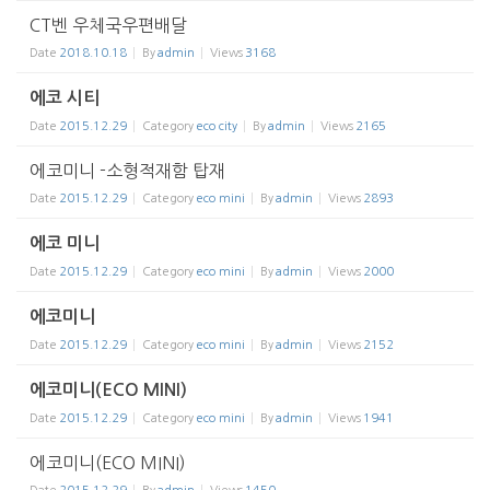
CT벤 우체국우편배달
Date
2018.10.18
By
admin
Views
3168
에코 시티
Date
2015.12.29
Category
eco city
By
admin
Views
2165
에코미니 -소형적재함 탑재
Date
2015.12.29
Category
eco mini
By
admin
Views
2893
에코 미니
Date
2015.12.29
Category
eco mini
By
admin
Views
2000
에코미니
Date
2015.12.29
Category
eco mini
By
admin
Views
2152
에코미니(ECO MINI)
Date
2015.12.29
Category
eco mini
By
admin
Views
1941
에코미니(ECO MINI)