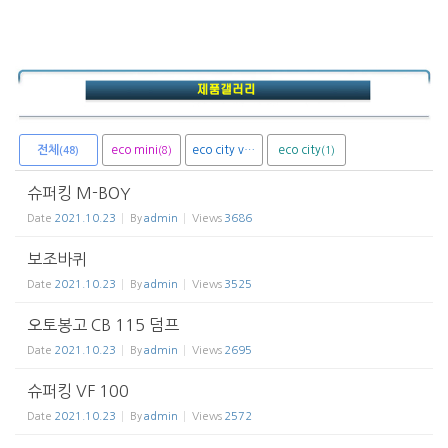
전체
eco mini
eco city van
eco city
(8)
(1)
(1)
(48)
슈퍼킹 M-BOY
Date
2021.10.23
By
admin
Views
3686
보조바퀴
Date
2021.10.23
By
admin
Views
3525
오토봉고 CB 115 덤프
Date
2021.10.23
By
admin
Views
2695
슈퍼킹 VF 100
Date
2021.10.23
By
admin
Views
2572