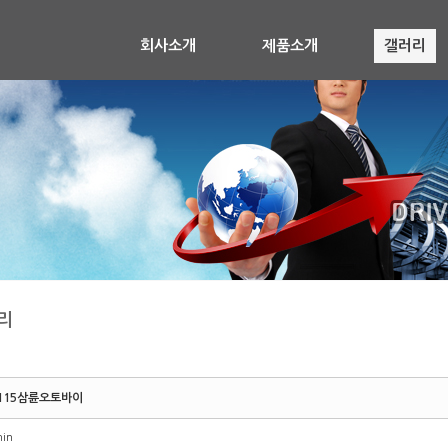
회사소개
제품소개
갤러리
리
115삼륜오토바이
in