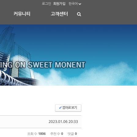
로그인
회원가입
한국어
커뮤니티
고객센터
✔
뷰어로 보기
2023.01.06 20:33
조회 수
1806
추천 수
0
댓글
0