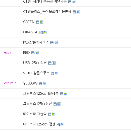
CT벤_시장내 좁은곳 배달가능
CT벤플러스_음식물쓰레기운반용
GREEN
ORANGE
PCX삼륜퀵서비스
eco mini
RED
USR125cc 삼륜
VF100삼륜스쿠트
eco mini
YELLOW
그랑투스125cc배달삼륜
그랑투스125cc삼륜
데이스타 그늘막
데이스타125cc노점상