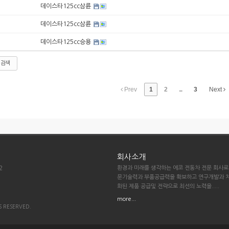
데이스타125cc삼륜
데이스타125cc삼륜
데이스타125cc승용
검색
Prev
1
2
...
3
Next
회사소개
2
환경과 미래를 생각하는 에코 전동차 전문 회사로
문기술력과 부품공급력을 확보하고 연구개발과 
화된 제품 공급및 전략으로 최선의 노력을.....
more...
S RESERVED.