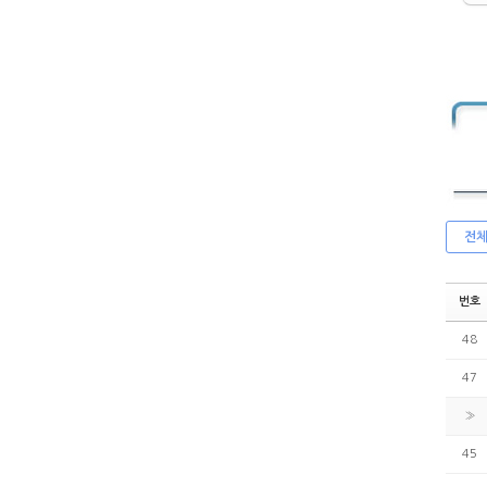
전
번호
48
47
»
45