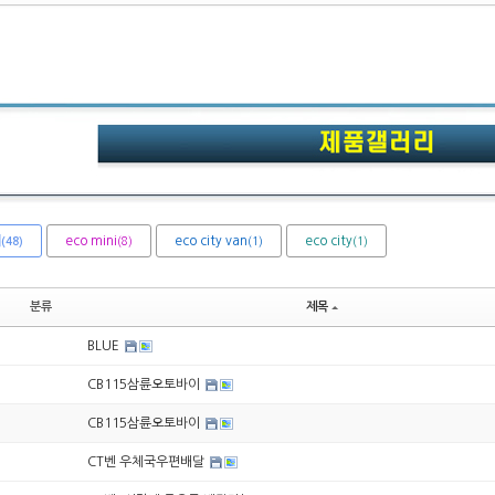
체
eco mini
eco city van
eco city
(8)
(1)
(1)
(48)
분류
제목
BLUE
CB115삼륜오토바이
CB115삼륜오토바이
CT벤 우체국우편배달