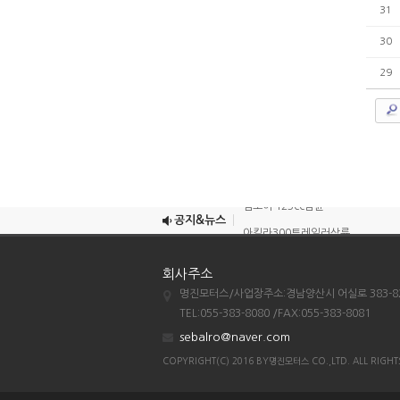
31
30
29
조이맥스125cc삼륜
엠보이 125cc삼륜
공지&뉴스
아킬라300트레일러삼륜
아킬라300 삼륜
회사주소
시티밴승용배달용
명진모터스/사업장주소:경남양산시 어실로 383-8
조이맥스125cc삼륜
TEL:055-383-8080 /FAX:055-383-8081
엠보이 125cc삼륜
sebalro@naver.com
아킬라300트레일러삼륜
COPYRIGHT(C) 2016 BY명진모터스 CO.,LTD. ALL RIGHT
아킬라300 삼륜