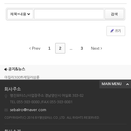
검색
쓰기
Prev
1
2
...
3
Next
조이맥스125cc삼륜
엠보이 125cc삼륜
공지&뉴스
아킬라300트레일러삼륜
MAIN MENU
아킬라300 삼륜
회사주소
시티밴승용배달용
명진모터스/사업장주소:경남양산시 어실로 383-82
조이맥스125cc삼륜
TEL:055-383-8080 /FAX:055-383-8081
sebalro@naver.com
엠보이 125cc삼륜
COPYRIGHT(C) 2016 BY명진모터스 CO.,LTD. ALL RIGHTS RESERVED.
아킬라300트레일러삼륜
아킬라300 삼륜