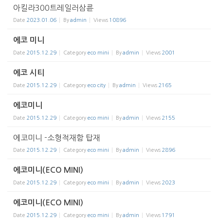
아킬라300트레일러삼륜
Date
2023.01.06
By
admin
Views
10896
에코 미니
Date
2015.12.29
Category
eco mini
By
admin
Views
2001
에코 시티
Date
2015.12.29
Category
eco city
By
admin
Views
2165
에코미니
Date
2015.12.29
Category
eco mini
By
admin
Views
2155
에코미니 -소형적재함 탑재
Date
2015.12.29
Category
eco mini
By
admin
Views
2896
에코미니(ECO MINI)
Date
2015.12.29
Category
eco mini
By
admin
Views
2023
에코미니(ECO MINI)
Date
2015.12.29
Category
eco mini
By
admin
Views
1791