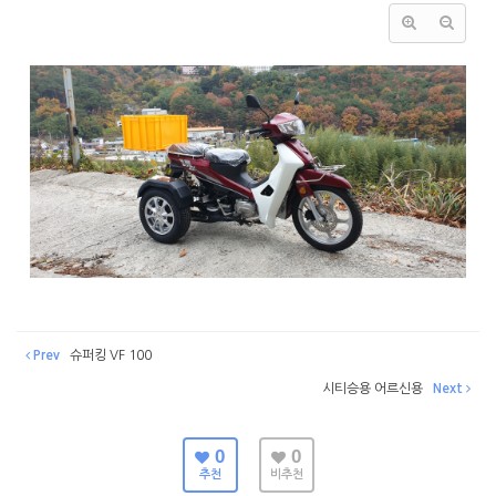
Prev
슈퍼킹 VF 100
시티승용 어르신용
Next
0
0
추천
비추천