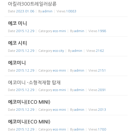
아킬라300트레일러삼륜
Date
2023.01.06
By
admin
Views
10883
에코 미니
Date
2015.12.29
Category
eco mini
By
admin
Views
1998
에코 시티
Date
2015.12.29
Category
eco city
By
admin
Views
2162
에코미니
Date
2015.12.29
Category
eco mini
By
admin
Views
2151
에코미니 -소형적재함 탑재
Date
2015.12.29
Category
eco mini
By
admin
Views
2891
에코미니(ECO MINI)
Date
2015.12.29
Category
eco mini
By
admin
Views
2013
에코미니(ECO MINI)
Date
2015.12.29
Category
eco mini
By
admin
Views
1780