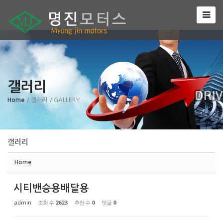
Sketchbook5, 스케치북5
갤러리
Sketchbook5, 스케치북5
Home
/ 갤러리
/ GALLERY
갤러리
Home
시티밴승용배달용
조회 수
2623
추천 수
0
댓글
0
admin