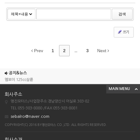
검색
쓰기
Prev
1
2
...
3
Next
조이맥스125cc삼륜
공지&뉴스
엠보이 125cc삼륜
MAIN MENU
아킬라300트레일러삼륜
회사주소
아킬라300 삼륜
명진모터스/사업장주소:경남양산시 어실로 383-82
시티밴승용배달용
TEL:055-383-8080 /FAX:055-383-8081
sebalro@naver.com
조이맥스125cc삼륜
COPYRIGHT(C) 2016 BY명진모터스 CO.,LTD. ALL RIGHTS RESERVED.
엠보이 125cc삼륜
아킬라300트레일러삼륜
회사소개