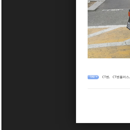
CT벤
,
CT벤플러스
,
TAG •