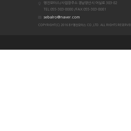
명진모터스/사업장주소:경남양산시 어실로 383-82
조이맥스125cc삼륜
TEL:055-383-8080 /FAX:055-383-8081
엠보이 125cc삼륜
sebalro@naver.com
아킬라300트레일러삼륜
COPYRIGHT(C) 2016 BY명진모터스 CO.,LTD. ALL RIGHTS RESERVE
아킬라300 삼륜
시티밴승용배달용