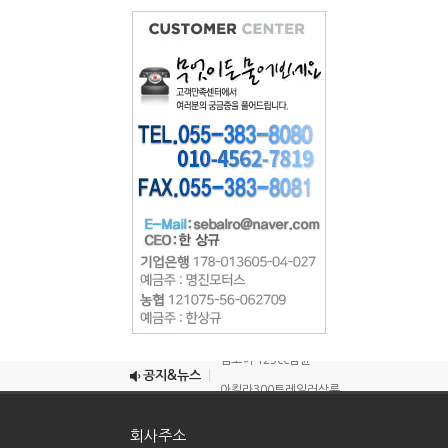
조이맥스125cc삼륜
엠보이 125cc삼륜
공지&뉴스
아킬라300트레일러삼륜
아킬라300 삼륜
회사주소
시티밴승용배달용