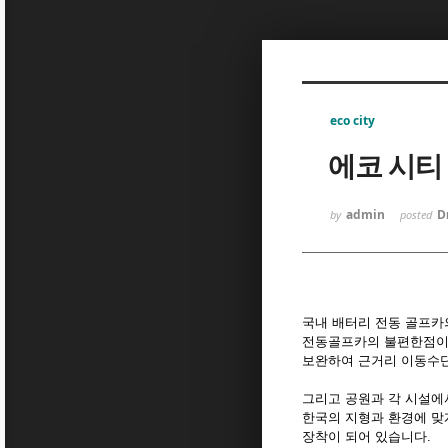
Sketchbook5, 스케치북5
eco city
에코 시티
Sketchbook5, 스케치북5
admin
D
by
posted
국내 배터리 전동 골프카
전동골프카의 불편한점이 
보완하여 근거리 이동수단
그리고 공원과 각 시설에
한국의 지형과 환경에 맞
장착이 되어 있습니다.