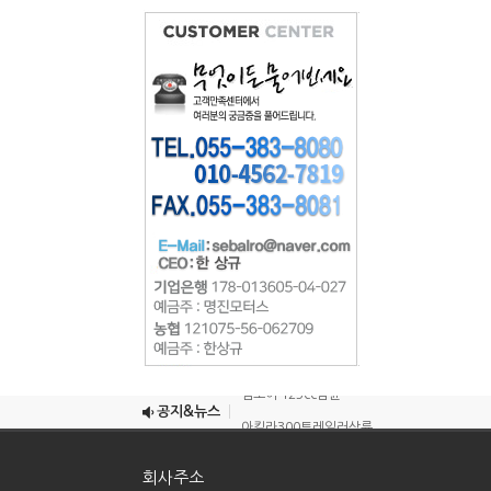
조이맥스125cc삼륜
엠보이 125cc삼륜
공지&뉴스
아킬라300트레일러삼륜
아킬라300 삼륜
회사주소
시티밴승용배달용