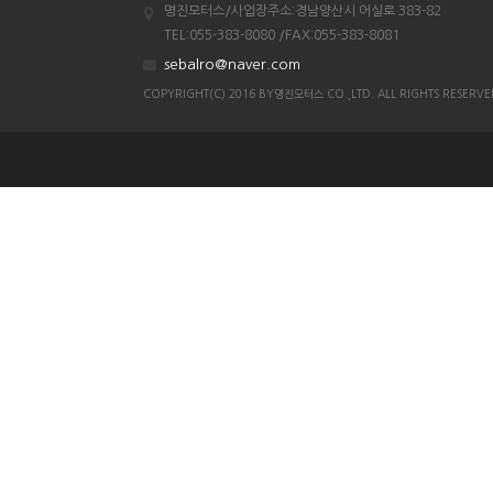
명진모터스/사업장주소:경남양산시 어실로 383-82
조이맥스125cc삼륜
TEL:055-383-8080 /FAX:055-383-8081
엠보이 125cc삼륜
sebalro@naver.com
아킬라300트레일러삼륜
COPYRIGHT(C) 2016 BY명진모터스 CO.,LTD. ALL RIGHTS RESERVE
아킬라300 삼륜
시티밴승용배달용