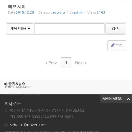
에코 시티
Date
2015.12.29
Category
eco city
By
admin
Views
2163
검색
쓰기
Prev
1
Next
조이맥스125cc삼륜
공지&뉴스
엠보이 125cc삼륜
아킬라300트레일러삼륜
MAIN MENU
아킬라300 삼륜
회사주소
명진모터스/사업장주소:경남양산시 어실로 383-82
시티밴승용배달용
TEL:055-383-8080 /FAX:055-383-8081
조이맥스125cc삼륜
sebalro@naver.com
엠보이 125cc삼륜