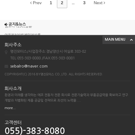
Prev
1
2
...
3
Next
조이맥스125cc삼륜
공지&뉴스
엠보이 125cc삼륜
아킬라300트레일러삼륜
MAIN MENU
아킬라300 삼륜
회사주소
명진모터스/사업장주소:경남양산시 어실로 383-82
시티밴승용배달용
TEL:055-383-8080 /FAX:055-383-8081
조이맥스125cc삼륜
sebalro@naver.com
엠보이 125cc삼륜
COPYRIGHT(C) 2016 BY명진모터스 CO.,LTD. ALL RIGHTS RESERVED.
아킬라300트레일러삼륜
아킬라300 삼륜
회사소개
환경과 미래를 생각하는 에코 전동차 전문 회사로 전문기술력과 부품공급력을 확보하고 연구
시티밴승용배달용
개발과 차별화된 제품 공급및 전략으로 최선의 노력을.....
more...
고객센터
055)-383-8080