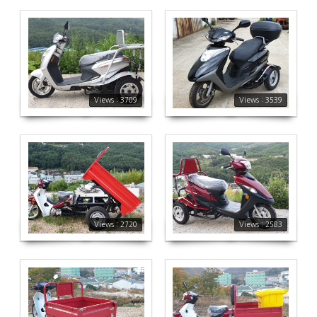
3709
3539
Views : 3709
Views : 3539
2720
2583
Views : 2720
Views : 2583
3346
5771