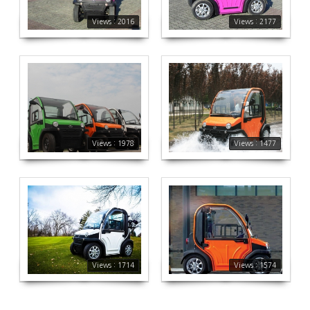
Views : 2016
Views : 2177
에코미니(ECO MINI)
1477
1978
Views : 1978
Views : 1477
에코미니(ECO MINI)
에코미니(ECO MINI)
1714
1574
Views : 1714
Views : 1574