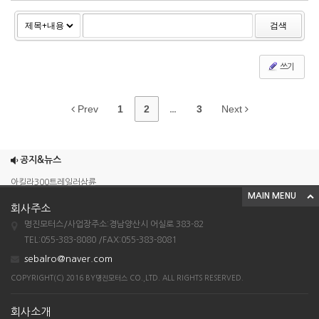
검색
쓰기
Prev
1
2
...
3
Next
조이맥스125cc삼륜
엠보이 125cc삼륜
공지&뉴스
아킬라300트레일러삼륜
MAIN MENU
아킬라300 삼륜
회사주소
시티밴승용배달용
명진모터스/사업장주소:경남양산시 어실로 383-82
조이맥스125cc삼륜
TEL:055-383-8080 /FAX:055-383-8081
sebalro@naver.com
엠보이 125cc삼륜
COPYRIGHT(C) 2016 BY명진모터스 CO.,LTD. ALL RIGHTS RESERVED.
아킬라300트레일러삼륜
아킬라300 삼륜
회사소개