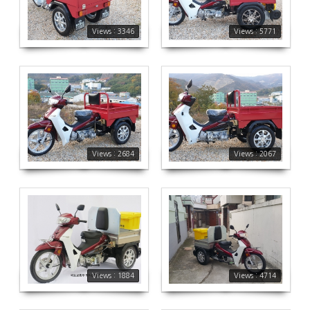
Views : 3346
Views : 5771
2684
2067
Views : 2684
Views : 2067
1884
4714
Views : 1884
Views : 4714