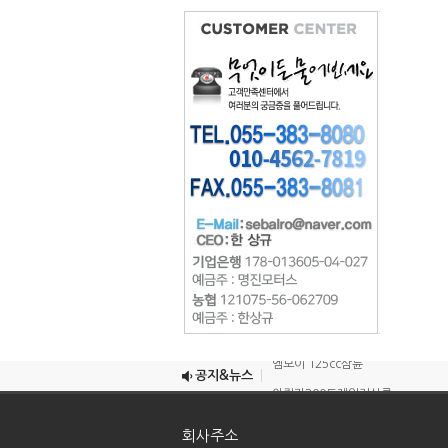
조이맥스125cc삼륜
엠보이 125cc삼륜
공지&뉴스
아킬라300트레일러삼륜
아킬라300 삼륜
회사주소
시티밴승용배달용