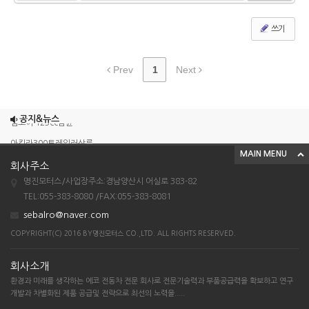
쓰기
Prev
1
Next
조이맥스125cc삼륜
공지&뉴스
엠보이 125cc삼륜
아킬라300트레일러삼륜
MAIN MENU
아킬라300 삼륜
회사주소
시티밴승용배달용
명진모터스/사업장주소:경남양산시 어실로 383-82
TEL:055-383-8080 /FAX:055-383-8081
조이맥스125cc삼륜
sebalro@naver.com
엠보이 125cc삼륜
COPYRIGHT(C) 2016 BY명진모터스 CO.,LTD. ALL RIGHTS RESERVED.
아킬라300트레일러삼륜
아킬라300 삼륜
회사소개
환경과 미래를 생각하는 에코 전동차 전문 회사로 전문기술력과 부품공급력을 확보하고 연구
시티밴승용배달용
개발과 차별화된 제품 공급및 전략으로 최선의 노력을.....