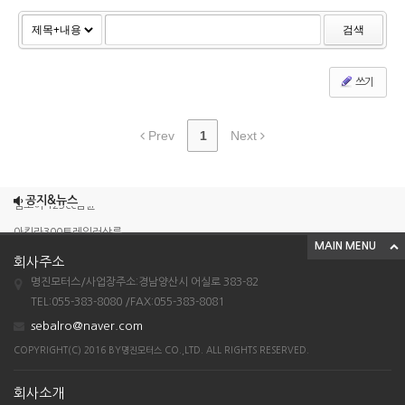
검색
쓰기
Prev
1
Next
조이맥스125cc삼륜
공지&뉴스
엠보이 125cc삼륜
아킬라300트레일러삼륜
MAIN MENU
아킬라300 삼륜
회사주소
명진모터스/사업장주소:경남양산시 어실로 383-82
시티밴승용배달용
TEL:055-383-8080 /FAX:055-383-8081
조이맥스125cc삼륜
sebalro@naver.com
엠보이 125cc삼륜
COPYRIGHT(C) 2016 BY명진모터스 CO.,LTD. ALL RIGHTS RESERVED.
아킬라300트레일러삼륜
아킬라300 삼륜
회사소개