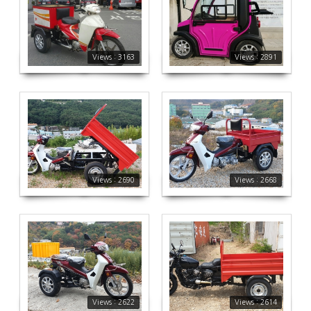
3163
2891
Views : 3163
Views : 2891
2690
2668
Views : 2690
Views : 2668
2622
2614
Views : 2622
Views : 2614