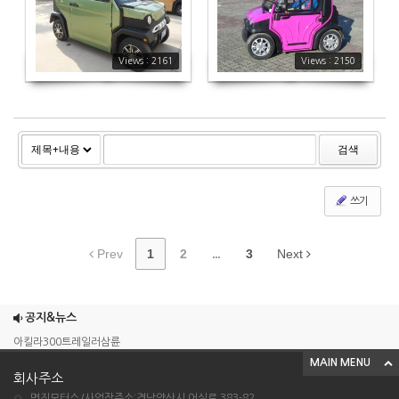
2161
2150
Views : 2161
Views : 2150
검색
쓰기
Prev
1
2
...
3
Next
조이맥스125cc삼륜
엠보이 125cc삼륜
공지&뉴스
아킬라300트레일러삼륜
MAIN MENU
아킬라300 삼륜
회사주소
시티밴승용배달용
명진모터스/사업장주소:경남양산시 어실로 383-82