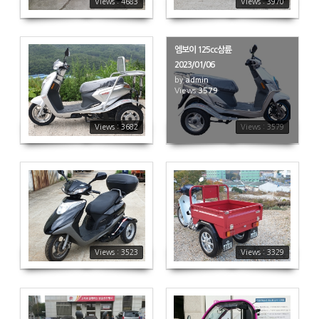
Views : 4683
Views : 3970
엠보이 125cc삼륜
2023/01/06
by
admin
3682
Views
3579
Views : 3682
Views : 3579
3523
3329
Views : 3523
Views : 3329