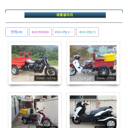
전체
eco mini
eco city van
eco city
(8)
(1)
(1)
(48)
10866
5754
Views : 10866
Views : 5754
4683
3970