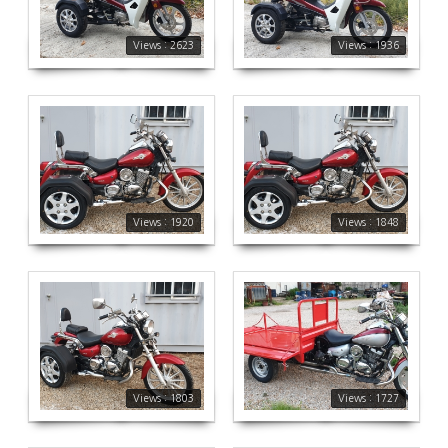
Views : 2623
Views : 1936
1920
1848
Views : 1920
Views : 1848
1803
1727
Views : 1803
Views : 1727