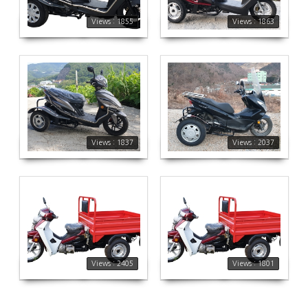
Views : 1855
Views : 1863
1837
2037
Views : 1837
Views : 2037
2405
1801
Views : 2405
Views : 1801