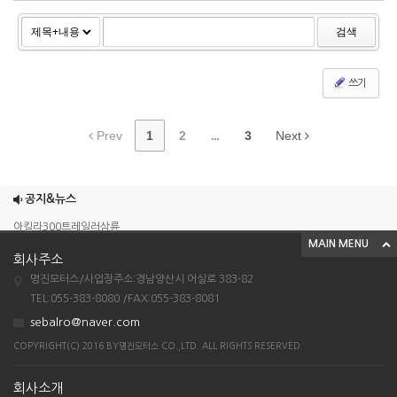
검색
쓰기
Prev
1
2
...
3
Next
조이맥스125cc삼륜
엠보이 125cc삼륜
공지&뉴스
아킬라300트레일러삼륜
MAIN MENU
아킬라300 삼륜
회사주소
시티밴승용배달용
명진모터스/사업장주소:경남양산시 어실로 383-82
조이맥스125cc삼륜
TEL:055-383-8080 /FAX:055-383-8081
sebalro@naver.com
엠보이 125cc삼륜
COPYRIGHT(C) 2016 BY명진모터스 CO.,LTD. ALL RIGHTS RESERVED.
아킬라300트레일러삼륜
아킬라300 삼륜
회사소개