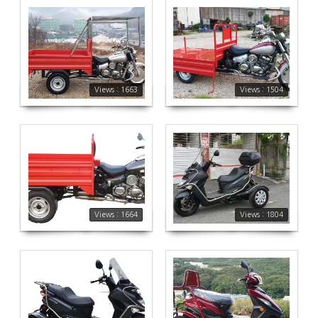
1663
1504
Views : 1663
Views : 1504
1664
1804
Views : 1664
Views : 1804
1855
1863