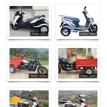
3972
3580
Views : 3972
Views : 3580
10886
2615
Views : 10886
Views : 2615
2623
1936