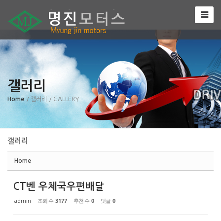
Sketchbook5, 스케치북5
갤러리
Sketchbook5, 스케치북5
Home
/ 갤러리
/ GALLERY
갤러리
Home
CT벤 우체국우편배달
조회 수
3177
추천 수
0
댓글
0
admin