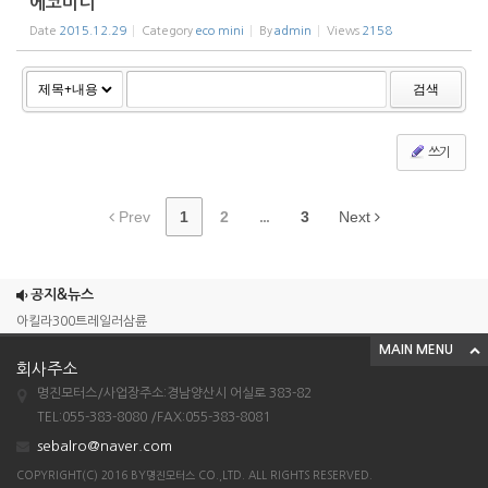
에코미니
Date
2015.12.29
Category
eco mini
By
admin
Views
2158
검색
쓰기
Prev
1
2
...
3
Next
조이맥스125cc삼륜
엠보이 125cc삼륜
공지&뉴스
아킬라300트레일러삼륜
MAIN MENU
아킬라300 삼륜
회사주소
시티밴승용배달용
명진모터스/사업장주소:경남양산시 어실로 383-82
조이맥스125cc삼륜
TEL:055-383-8080 /FAX:055-383-8081
sebalro@naver.com
엠보이 125cc삼륜
COPYRIGHT(C) 2016 BY명진모터스 CO.,LTD. ALL RIGHTS RESERVED.
아킬라300트레일러삼륜