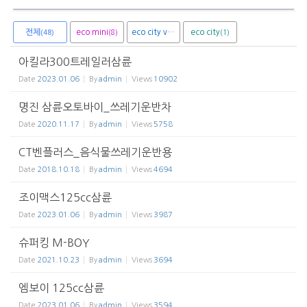
전체
eco mini
eco city van
eco city
(8)
(1)
(1)
(48)
아킬라300트레일러삼륜
Date
2023.01.06
By
admin
Views
10902
명진 삼륜오토바이_쓰레기운반차
Date
2020.11.17
By
admin
Views
5758
CT벤플러스_음식물쓰레기운반용
Date
2018.10.18
By
admin
Views
4694
조이맥스125cc삼륜
Date
2023.01.06
By
admin
Views
3987
슈퍼킹 M-BOY
Date
2021.10.23
By
admin
Views
3694
엠보이 125cc삼륜
Date
2023.01.06
By
admin
Views
3594