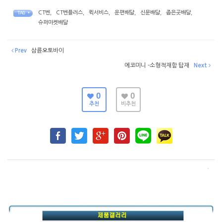
CT벤
,
CT벤플러스
,
퀵서비스
,
운편배달
,
신문배달
,
좁은곳배달
,
TAG •
슈퍼마켓배달
Prev
삼륜오토바이
에코미니 -소형적재함 탑재
Next
0
0
추천
비추천