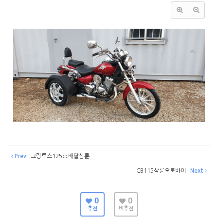
Prev
그랑투스125cc배달삼륜
CB115삼륜오토바이
Next
0
0
추천
비추천