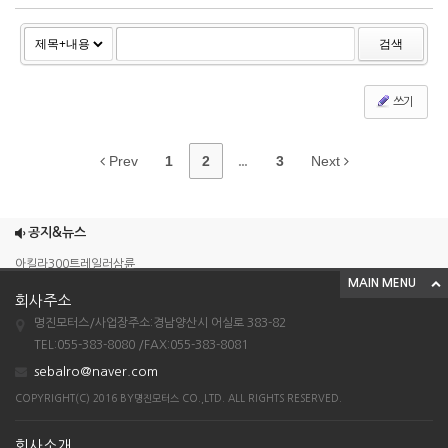
검색
쓰기
Prev
1
2
...
3
Next
조이맥스125cc삼륜
엠보이 125cc삼륜
공지&뉴스
아킬라300트레일러삼륜
MAIN MENU
아킬라300 삼륜
회사주소
시티밴승용배달용
명진모터스/사업장주소:경남양산시 어실로 383-82
TEL:055-383-8080 /FAX:055-383-8081
조이맥스125cc삼륜
sebalro@naver.com
엠보이 125cc삼륜
COPYRIGHT(C) 2016 BY명진모터스 CO.,LTD. ALL RIGHTS RESERVED.
아킬라300트레일러삼륜
아킬라300 삼륜
회사소개