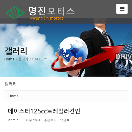
Sketchbook5, 스케치북5
갤러리
Sketchbook5, 스케치북5
Home
/ 갤러리
/ GALLERY
갤러리
Home
데이스타125cc트레일러견인
조회 수
1803
추천 수
0
댓글
0
admin