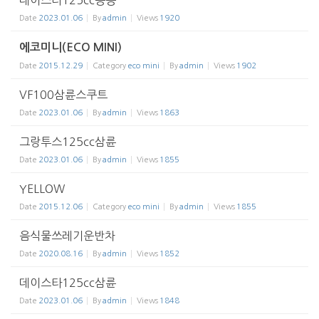
데이스타125cc승용
Date
2023.01.06
By
admin
Views
1920
에코미니(ECO MINI)
Date
2015.12.29
Category
eco mini
By
admin
Views
1902
VF100삼륜스쿠트
Date
2023.01.06
By
admin
Views
1863
그랑투스125cc삼륜
Date
2023.01.06
By
admin
Views
1855
YELLOW
Date
2015.12.06
Category
eco mini
By
admin
Views
1855
음식물쓰레기운반차
Date
2020.08.16
By
admin
Views
1852
데이스타125cc삼륜
Date
2023.01.06
By
admin
Views
1848