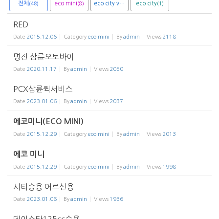
전체
eco mini
eco city van
eco city
(8)
(1)
(1)
(48)
RED
Date
2015.12.06
Category
eco mini
By
admin
Views
2118
명진 삼륜오토바이
Date
2020.11.17
By
admin
Views
2050
PCX삼륜퀵서비스
Date
2023.01.06
By
admin
Views
2037
에코미니(ECO MINI)
Date
2015.12.29
Category
eco mini
By
admin
Views
2013
에코 미니
Date
2015.12.29
Category
eco mini
By
admin
Views
1998
시티승용 어르신용
Date
2023.01.06
By
admin
Views
1936